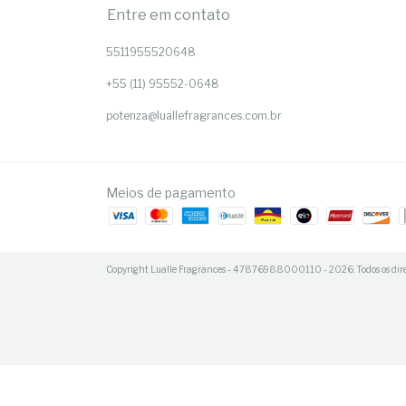
Entre em contato
5511955520648
+55 (11) 95552-0648
potenza@luallefragrances.com.br
Meios de pagamento
Copyright Lualle Fragrances - 47876988000110 - 2026. Todos os direi